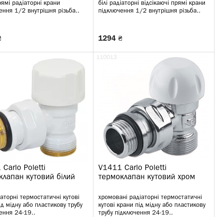
рямі радіаторні крани
білі радіаторні відсікаючі прямі крани
ення 1/2 внутрішня різьба..
підключення 1/2 внутрішня різьба..
₴
1294 ₴
110013
Carlo Poletti
V1411 Carlo Poletti
клапан кутовий білий
термоклапан кутовий хром
іаторні термостатичні кутові
хромовані радіаторні термостатичні
ід мідну або пластикову трубу
кутові крани під мідну або пластикову
ення 24-19..
трубу підключення 24-19..