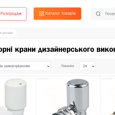
Каталог товарів
Розпродаж
ни дизайн
орні крани дизайнерського вико
Показати
110024
110026