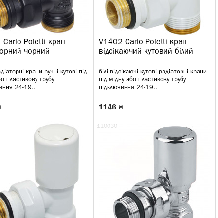
Carlo Poletti кран
V1402 Carlo Poletti кран
торний чорний
відсікаючий кутовий білий
діаторні крани ручні кутові під
білі відсікаючі кутові радіаторні крани
бо пластикову трубу
під мідну або пластикову трубу
ення 24-19..
підключення 24-19..
₴
1146 ₴
110030