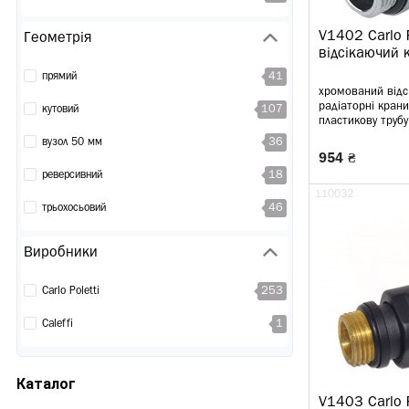
V1402 Carlo P
Геометрія
відсікаючий 
41
прямий
хромований відсі
радіаторні крани
107
кутовий
пластикову трубу
36
вузол 50 мм
954 ₴
18
реверсивний
110032
46
трьохосьовий
Виробники
253
Carlo Poletti
1
Caleffi
Каталог
V1403 Carlo P