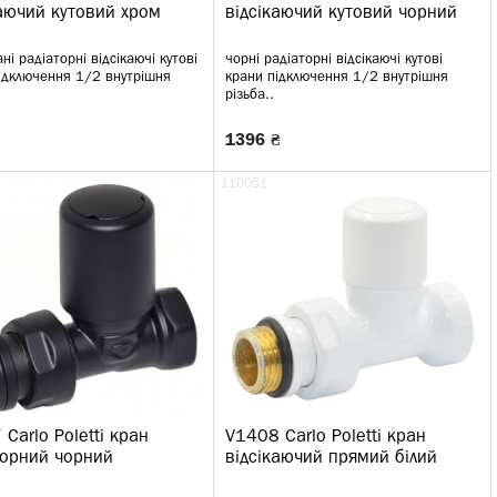
каючий кутовий хром
відсікаючий кутовий чорний
ні радіаторні відсікаючі кутові
чорні радіаторні відсікаючі кутові
ідключення 1/2 внутрішня
крани підключення 1/2 внутрішня
різьба..
1396 ₴
110051
Carlo Poletti кран
V1408 Carlo Poletti кран
торний чорний
відсікаючий прямий білий