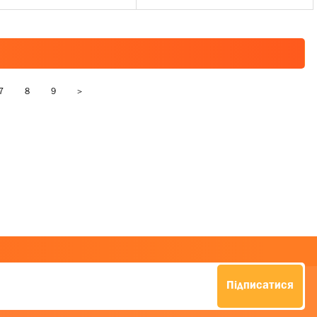
7
8
9
>
Підписатися