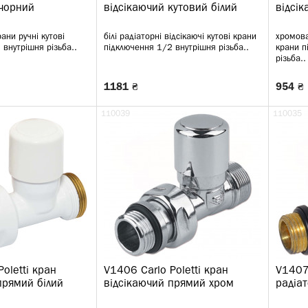
 чорний
відсікаючий кутовий білий
відсі
рани ручні кутові
білі радіаторні відсікаючі кутові крани
хромова
 внутрішня різьба..
підключення 1/2 внутрішня різьба..
крани п
різьба..
1181 ₴
954 ₴
110039
110035
oletti кран
V1406 Carlo Poletti кран
V1407 
прямий білий
відсікаючий прямий хром
радіа