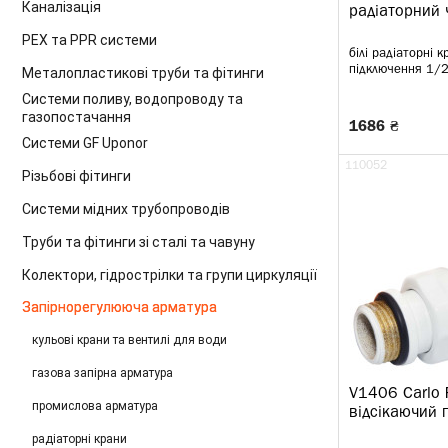
Каналізація
радіаторний
PEX та PPR системи
білі радіаторні к
підключення 1/2
Металопластикові труби та фітинги
Системи поливу, водопроводу та
газопостачання
1686 ₴
Системи GF Uponor
110052
Різьбові фітинги
Системи мідних трубопроводів
Труби та фітинги зі сталі та чавуну
Колектори, гідрострілки та групи циркуляції
Запірнорегулююча арматура
кульові крани та вентилі для води
газова запірна арматура
V1406 Carlo P
промислова арматура
відсікаючий 
радіаторні крани