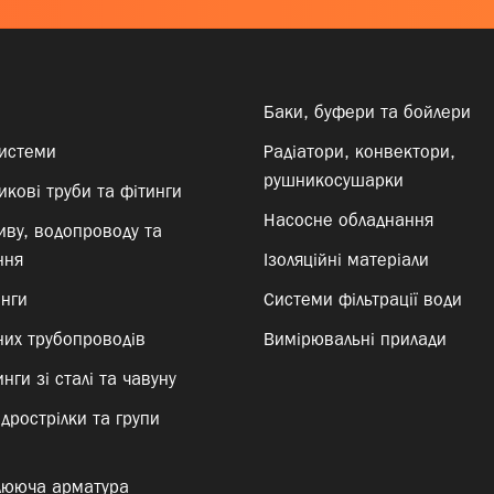
Баки, буфери та бойлери
системи
Радіатори, конвектори,
рушникосушарки
кові труби та фітинги
Насосне обладнання
иву, водопроводу та
ння
Ізоляційні матеріали
инги
Системи фільтрації води
них трубопроводів
Вимірювальні прилади
нги зі сталі та чавуну
ідрострілки та групи
лююча арматура