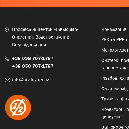
Професійні центри «Півдюйма»
Каналізація
Опалення. Водопостачання.
PEX та PPR 
Водовідведення
Металопласти
+38 098 707-1787
Системи пол
+38 050 707-1787
газопостача
Різьбові фіт
info@pivduyma.ua
Системи мід
Труби та фіти
Колектори, г
циркуляції
Запірнорегу