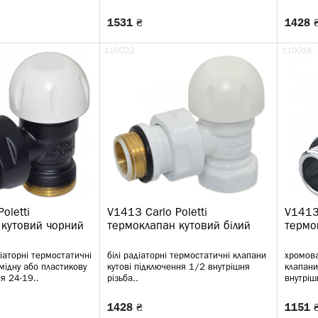
1531 ₴
1428 
110022
110018
oletti
V1413 Carlo Poletti
V1413 
 кутовий чорний
термоклапан кутовий білий
термо
іаторні термостатичні
білі радіаторні термостатичні клапани
хромова
 мідну або пластикову
кутові підключення 1/2 внутрішня
клапани
я 24-19..
різьба..
внутріш
1428 ₴
1151 