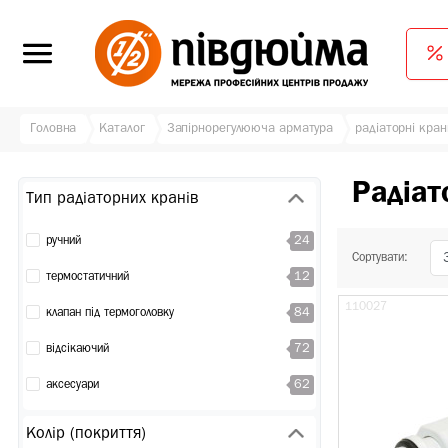
Головна
Каталог
Запірнорегулююча арматура
радіаторні кра
Радіат
Тип радіаторних кранів
24
ручний
Сортувати:
12
термостатичний
110027
84
клапан під термоголовку
72
відсікаючий
62
аксесуари
Колір (покриття)