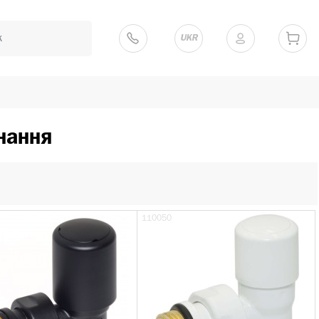
UKR
нання
110050