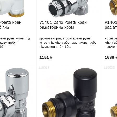
oletti кран
V1401 Carlo Poletti кран
V1401 
білий
радіаторний хром
радіа
рани ручні кутові під
хромовані радіаторні крани ручні
чорні ра
кову трубу
кутові під мідну або пластикову трубу
мідну а
19..
підключення 24-19..
підключ
1151 ₴
1686 
110038
110033