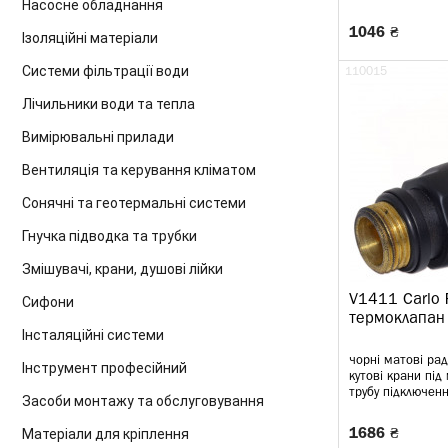
Насосне обладнання
1046 ₴
Ізоляційні матеріали
Системи фільтрації води
110015
Лічильники води та тепла
Вимірювальні прилади
Вентиляція та керування кліматом
Сонячні та геотермальні системи
Гнучка підводка та трубки
Змішувачі, крани, душові лійки
V1411 Carlo P
Сифони
термоклапан
Інсталяційні системи
чорні матові рад
Інструмент професійний
кутові крани під
трубу підключенн
Засоби монтажу та обслуговування
Матеріали для кріплення
1686 ₴