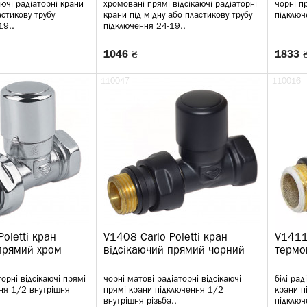
аючі радіаторні крани
хромовані прямі відсікаючі радіаторні
чорні п
астикову трубу
крани під мідну або пластикову трубу
підключ
19..
підключення 24-19..
1046 ₴
1833 
110047
110016
oletti кран
V1408 Carlo Poletti кран
V1411 
прямий хром
відсікаючий прямий чорний
термо
орні відсікаючі прямі
чорні матові радіаторні відсікаючі
білі рад
ня 1/2 внутрішня
прямі крани підключення 1/2
крани п
внутрішня різьба..
підключ