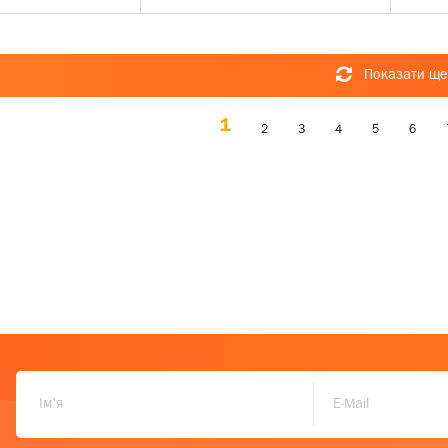
Показати ще
1
2
3
4
5
6