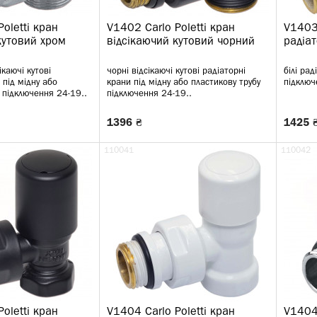
oletti кран
V1402 Carlo Poletti кран
V1403 
кутовий хром
відсікаючий кутовий чорний
радіа
каючі кутові
чорні відсікаючі кутові радіаторні
білі рад
 під мідну або
крани під мідну або пластикову трубу
підключ
 підключення 24-19..
підключення 24-19..
1396 ₴
1425 
110041
110042
oletti кран
V1404 Carlo Poletti кран
V1404 