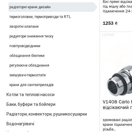
білі прямі відсік
радіаторні крани дизайн
під мідну або пл
підключення 24-
термоголовки, термоприводи та RTL
1253 ₴
зворотні клапани
110045
редуктори зниження тиску
повітровідвідники
обладнання безпеки
регулююче обладнання
змішувачі-термостати
крани для сантехприладів
Котли та теплові насоси
V1408 Carlo P
Баки, буфери та бойлери
відсікаючий 
Радіатори, конвектори, рушникосушарки
хромовані радіат
Водонагрівачі
крани підключен
різьба..