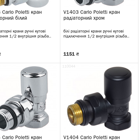
Carlo Poletti кран
V1403 Carlo Poletti кран
торний білий
радіаторний хром
іаторні крани ручні кутові
білі радіаторні крани ручні кутові
ення 1/2 внутрішня різьба..
підключення 1/2 внутрішня різьба..
₴
1151 ₴
110044
Carlo Poletti кран
V1404 Carlo Poletti кран