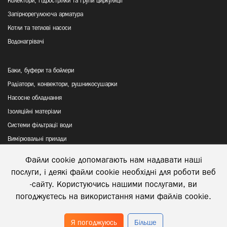
Колектори, гідрострілки та групи циркуляції
Запірнорегулююча арматура
Котли та теплові насоси
Водонагрівачі
Баки, буфери та бойлери
Радіатори, конвектори, рушникосушарки
Насосне обладнання
Ізоляційні матеріали
Системи фільтрації води
Вимірювальні прилади
Файли cookie допомагають нам надавати наші
Політика конфіденційності
послуги, і деякі файли cookie необхідні для роботи веб
Відправка та повернення товару
-сайту. Користуючись нашими послугами, ви
погоджуєтесь на використання нами файлів cookie.
Я погоджуюсь
Більше
© 2026 Півдюйма