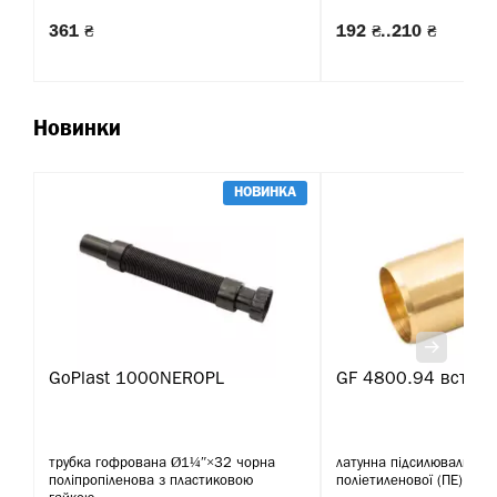
361 ₴
192 ₴..210 ₴
Новинки
НОВИНКА
GoPlast 1000NEROPL
GF 4800.94 вставк
трубка гофрована Ø1¼″×32 чорна
латунна підсилювальна в
поліпропіленова з пластиковою
поліетиленової (ПЕ) тру