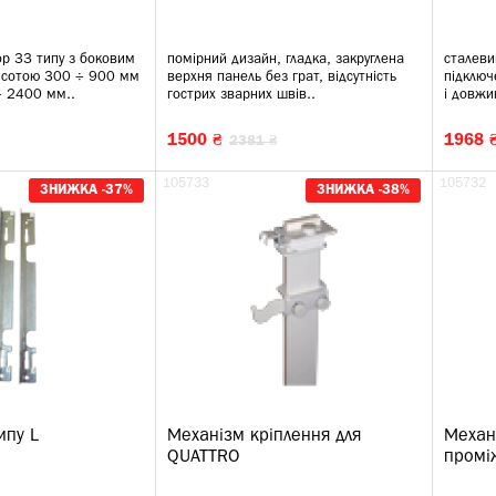
ор 33 типу з боковим
помірний дизайн, гладка, закруглена
сталеви
исотою 300 ÷ 900 мм
верхня панель без грат, відсутність
підклю
 2400 мм..
гострих зварних швів..
і довжи
1500 ₴
1968 
2381 ₴
105733
105732
ЗНИЖКА -37%
ЗНИЖКА -38%
ипу L
Механізм кріплення для
Механ
QUATTRO
промі