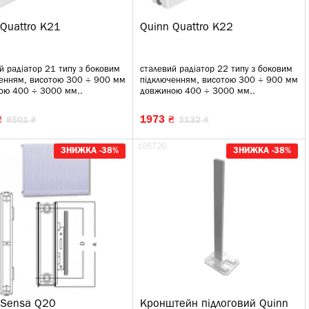
 Quattro K21
Quinn Quattro K22
й радіатор 21 типу з боковим
сталевий радіатор 22 типу з боковим
ченням, висотою 300 ÷ 900 мм
підключенням, висотою 300 ÷ 900 мм
ою 400 ÷ 3000 мм..
довжиною 400 ÷ 3000 мм..
₴
1973 ₴
8501 ₴
3132 ₴
105726
ЗНИЖКА -38%
ЗНИЖКА -38%
 Sensa Q20
Кронштейн підлоговий Quinn