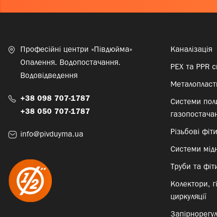
Професійні центри «Півдюйма»
Каналізація
Опалення. Водопостачання.
PEX та PPR 
Водовідведення
Металопласти
+38 098 707-1787
Системи пол
+38 050 707-1787
газопостача
Різьбові фіт
info@pivduyma.ua
Системи мід
Труби та фіти
Колектори, г
циркуляції
Запірнорегу