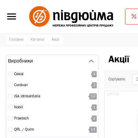
Головна
Каталог
Акції
Акції
Виробники
4
Cewal
Сортувати:
3
Cordivari
105708
12
ISA Idrosanitaria
1
Nobili
2
Prawtech
14
QRL / Quinn