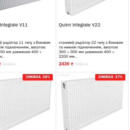
Integrale V11
Quinn Integrale V22
й радіатор 11 типу з боковим
сталевий радіатор 22 типу з боковим
ім підключенням, висотою
та нижнім підключенням, висотою
900 мм довжиною 400 ÷
300 ÷ 900 мм довжиною 400 ÷
м..
2200 мм..
₴
2430 ₴
3410 ₴
3857 ₴
105246
ЗНИЖКА -38%
ЗНИЖКА -37%