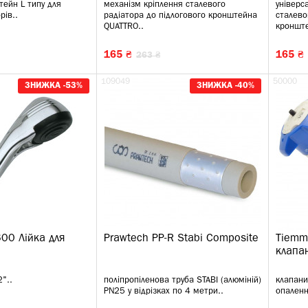
тейн L типу для
механізм кріплення сталевого
універс
рів..
радіатора до підлогового кронштейна
сталево
QUATTRO..
кронште
165 ₴
165 ₴
263 ₴
109049
50000
ЗНИЖКА -53%
ЗНИЖКА -40%
600 Лійка для
Prawtech PP-R Stabi Composite
Tiemm
клапа
"..
поліпропіленова труба STABI (алюміній)
клапани
PN25 у відрізках по 4 метри..
опаленн