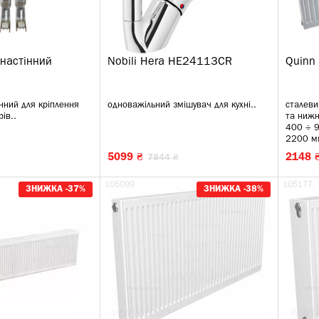
 настінний
Nobili Hera HE24113CR
Quinn 
нний для кріплення
одноважільний змішувач для кухні..
сталеви
ів..
та нижн
400 ÷ 
2200 м
5099 ₴
2148 
7844 ₴
105099
105177
ЗНИЖКА -37%
ЗНИЖКА -38%