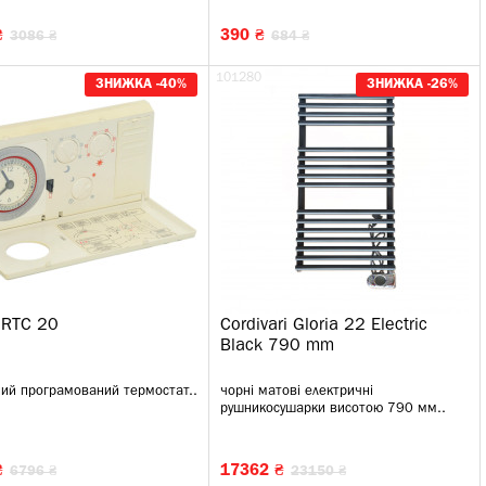
₴
390 ₴
3086 ₴
684 ₴
101280
ЗНИЖКА -40%
ЗНИЖКА -26%
 RTC 20
Cordivari Gloria 22 Electric
Black 790 mm
ий програмований термостат..
чорні матові електричні
рушникосушарки висотою 790 мм..
₴
17362 ₴
6796 ₴
23150 ₴