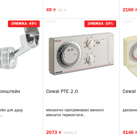
49 ₴
2160 
82 ₴
51955
51902
ЗНИЖКА -49%
ЗНИЖКА -39%
ронштейн
Cewal PTE 2.0
Cewal
ейн для душу
механічні програмовані виносні
двозонн
..
кімнатні термостати..
2073 ₴
4146 
3398 ₴