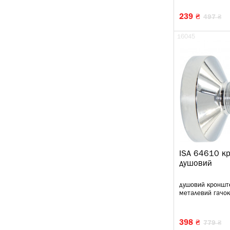
239 ₴
497 ₴
16045
ISA 64610 к
душовий
душовий кроншт
металевий гачок
398 ₴
779 ₴