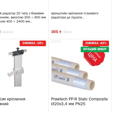
й радіатор 20 типу з боковим
кронштейн кріплення сталевого
ченням, висотою 300 ÷ 900 мм
радіатора до підлоги..
ною 400 ÷ 2400 мм..
₴
305 ₴
3124 ₴
484 ₴
109050
ЗНИЖКА -38%
ЗНИЖКА -40%
КРАЩИЙ ВИБІР
ізм кріплення
Prawtech PP-R Stabi Composite
жний
Ø20x3,4 мм PN25