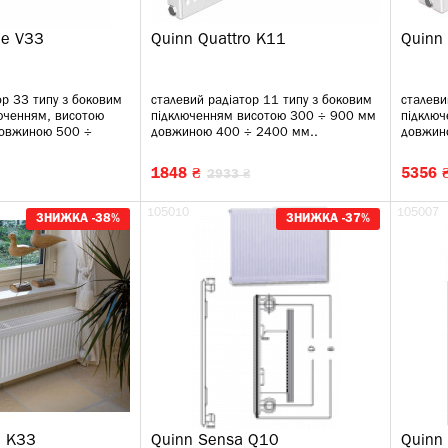
le V33
Quinn Quattro K11
Quinn
ор 33 типу з боковим
сталевий радіатор 11 типу з боковим
сталеви
юченням, висотою
підключенням висотою 300 ÷ 900 мм
підклю
довжиною 500 ÷
довжиною 400 ÷ 2400 мм..
довжин
1848 ₴
5356 
2933 ₴
105010
105007
ЗНИЖКА -38%
ЗНИЖКА -37%
o K33
Quinn Sensa Q10
Quinn