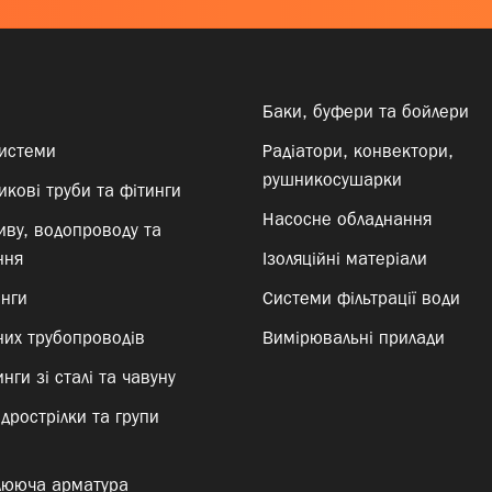
Баки, буфери та бойлери
системи
Радіатори, конвектори,
рушникосушарки
кові труби та фітинги
Насосне обладнання
иву, водопроводу та
ння
Ізоляційні матеріали
инги
Системи фільтрації води
них трубопроводів
Вимірювальні прилади
нги зі сталі та чавуну
ідрострілки та групи
лююча арматура