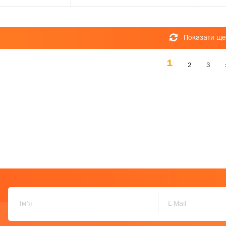
Показати ще
1
2
3