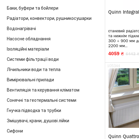
Баки, буфери та бойлери
Quinn Integra
Радіатори, конвектори, рушникосушарки
Водонагрівачі
сталевий радіат
та нижнім підкл
Насосне обладнання
300 ÷ 900 мм 
2200 мм..
Ізоляційні матеріали
4059 ₴
6442 ₴
Системи фільтрації води
105344
Лічильники води та тепла
Вимірювальні прилади
Вентиляція та керування кліматом
Сонячні та геотермальні системи
Гнучка підводка та трубки
Змішувачі, крани, душові лійки
Сифони
Quinn Quattr