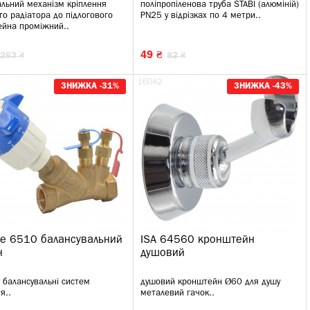
альний механізм кріплення
поліпропіленова труба STABI (алюміній)
го радіатора до підлогового
PN25 у відрізках по 4 метри..
йна проміжний..
49 ₴
263 ₴
82 ₴
16042
ЗНИЖКА -31%
ЗНИЖКА -43%
e 6510 балансувальний
ISA 64560 кронштейн
н
душовий
 балансувальні систем
душовий кронштейн Ø60 для душу
я..
металевий гачок..