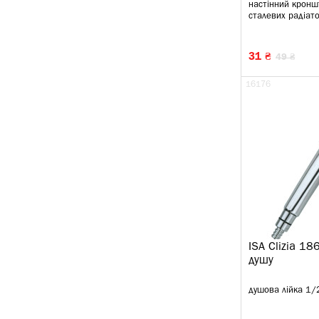
настінний кронш
сталевих радіато
31 ₴
49 ₴
16176
ISA Clizia 18
душу
душова лійка 1/2