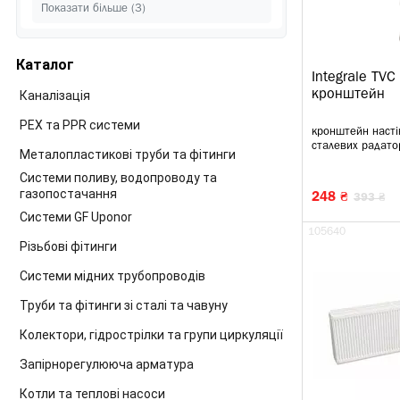
2
Показати більше (3)
Rems
12
Tiemme
Каталог
1
Valsir
Integrale TVC
Каналізація
кронштейн
PEX та PPR системи
кронштейн насті
сталевих радатор
Металопластикові труби та фітинги
Системи поливу, водопроводу та
газопостачання
248 ₴
393 ₴
Системи GF Uponor
105640
Різьбові фітинги
Системи мідних трубопроводів
Труби та фітинги зі сталі та чавуну
Колектори, гідрострілки та групи циркуляції
Запірнорегулююча арматура
Котли та теплові насоси