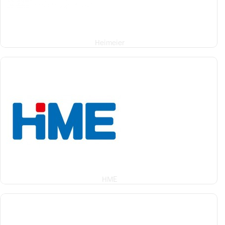
Heimeier
HME