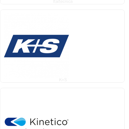
Italtecnica
K+S