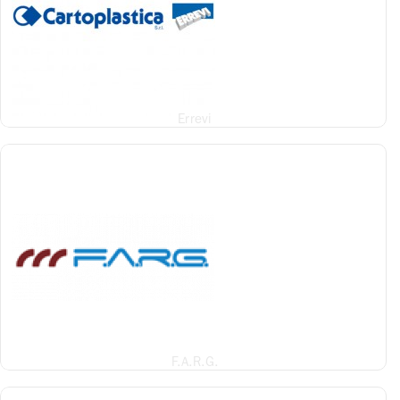
Errevi
F.A.R.G.