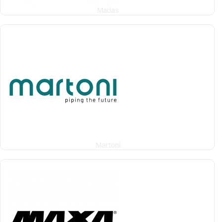
Madas
Martoni