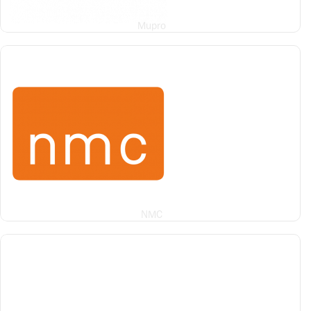
Mupro
NMC