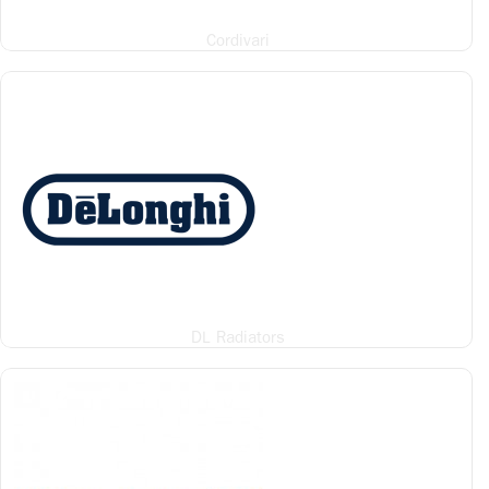
Cordivari
DL Radiators