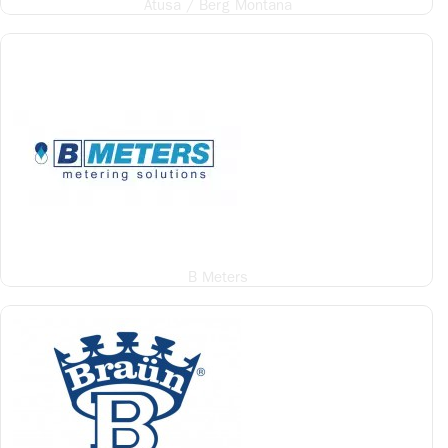
Atusa / Berg Montana
B Meters