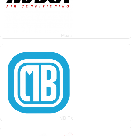
Maxa
MB Fix