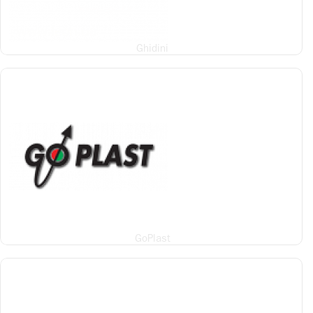
Ghidini
GoPlast