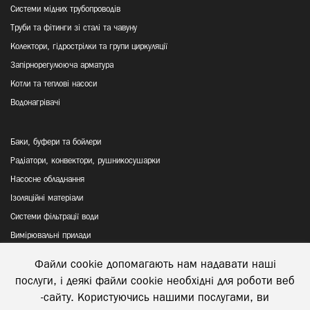
Системи мідних трубопроводів
Труби та фітинги зі сталі та чавуну
Колектори, гідрострілки та групи циркуляції
Запірнорегулююча арматура
Котли та теплові насоси
Водонагрівачі
Баки, буфери та бойлери
Радіатори, конвектори, рушникосушарки
Насосне обладнання
Ізоляційні матеріали
Системи фільтрації води
Вимірювальні прилади
Файли cookie допомагають нам надавати наші
Політика конфіденційності
послуги, і деякі файли cookie необхідні для роботи веб
Відправка та повернення товару
-сайту. Користуючись нашими послугами, ви