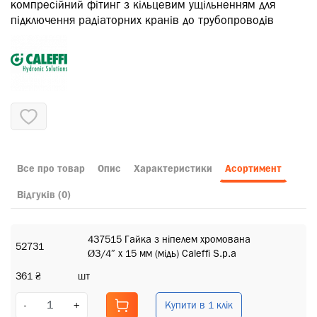
компресійний фітинг з кільцевим ущільненням для
підключення радіаторних кранів до трубопроводів
Все про товар
Опис
Характеристики
Асортимент
Відгуків (0)
437515 Гайка з ніпелем хромована
52731
Ø3/4″ х 15 мм (мідь) Caleffi S.p.a
361 ₴
шт
Купити в 1 клік
-
+