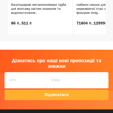
багатошарові металополімерні труби
глибинні насоси для све
для монтажу систем опалення та
нержавіючої сталі з вб
водопостачання..
фільтром піску..
86 ₴..511 ₴
71804 ₴..129998 ₴
Дізнатись про наші нові пропозиції та
знижки
Підписатися