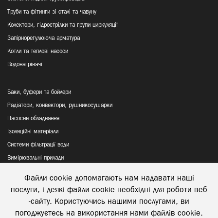
Труби та фітинги зі сталі та чавуну
Колектори, гідрострілки та групи циркуляції
Запірнорегулююча арматура
Котли та теплові насоси
Водонагрівачі
Баки, буфери та бойлери
Радіатори, конвектори, рушникосушарки
Насосне обладнання
Ізоляційні матеріали
Системи фільтрації води
Вимірювальні прилади
Файли cookie допомагають нам надавати наші
Політика конфіденційності
послуги, і деякі файли cookie необхідні для роботи веб
Відправка та повернення товару
-сайту. Користуючись нашими послугами, ви
погоджуєтесь на використання нами файлів cookie.