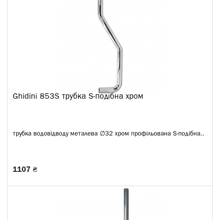
Ghidini 853S трубка S-подібна хром
трубка водовідводу металева ∅32 хром профільована S-подібна..
1107 ₴