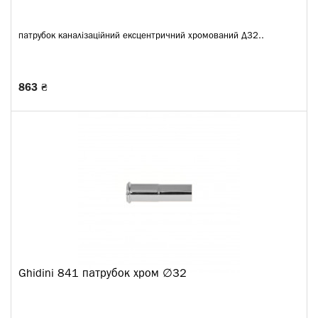
патрубок каналізаційний ексцентричний хромований Д32..
863 ₴
Ghidini 841 патрубок хром ∅32