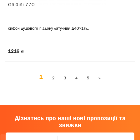
Ghidini 770
сифон душового піддону латунний Д40×1½..
1216 ₴
1
2
3
4
5
>
Дізнатись про наші нові пропозиції та
знижки