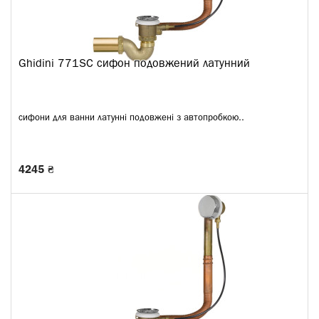
Ghidini 771SC сифон подовжений латунний
сифони для ванни латунні подовжені з автопробкою..
4245 ₴