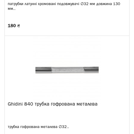
патрубки латунні хромовані подовжувачі ∅32 мм довжина 130
мм..
180 ₴
Ghidini 840 трубка гофрована металева
трубка гофрована металева ∅32..