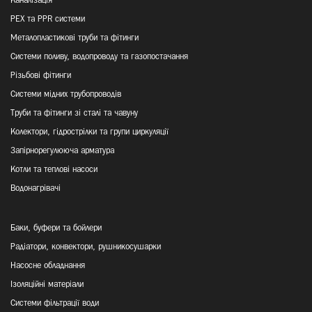
Каналізація
PEX та PPR системи
Металопластикові труби та фітинги
Системи поливу, водопроводу та газопостачання
Різьбові фітинги
Системи мідних трубопроводів
Труби та фітинги зі сталі та чавуну
Колектори, гідрострілки та групи циркуляції
Запірнорегулююча арматура
Котли та теплові насоси
Водонагрівачі
Баки, буфери та бойлери
Радіатори, конвектори, рушникосушарки
Насосне обладнання
Ізоляційні матеріали
Системи фільтрації води