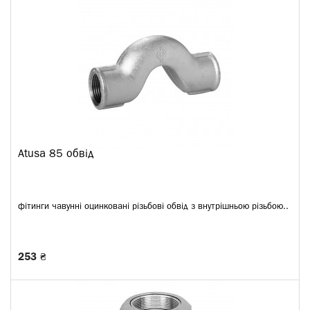
Atusa 85 обвід
фітинги чавунні оцинковані різьбові обвід з внутрішньою різьбою..
253 ₴