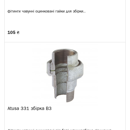
фітинги чавунні оцинковані гайки для збірки..
105 ₴
Atusa 331 збірка ВЗ