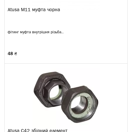
Atusa M11 муфта чорна
фітинг муфта внутрішня різьба..
48 ₴
Atusa C42 збірний елемент