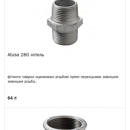
Atusa 280 ніпель
фітинги чавунні оцинковані різьбові прямі перехідники зовнішня-
зовнішня різьба..
64 ₴