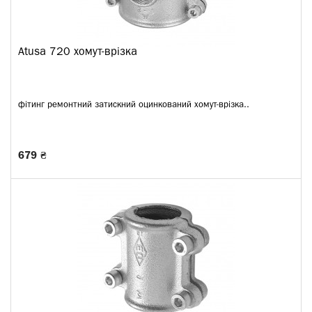
Atusa 720 хомут-врізка
фітинг ремонтний затискний оцинкований хомут-врізка..
679 ₴