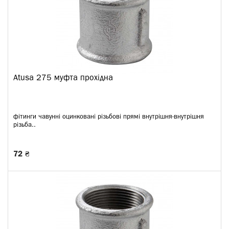
Atusa 275 муфта прохідна
фітинги чавунні оцинковані різьбові прямі внутрішня-внутрішня
різьба..
72 ₴