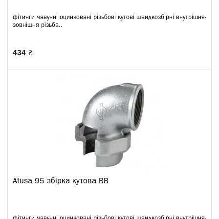
фітинги чавунні оцинковані різьбові кутові швидкозбірні внутрішня-
зовнішня різьба..
434 ₴
Atusa 95 збірка кутова ВВ
фітинги чавунні оцинковані різьбові кутові швидкозбірні внутрішня-