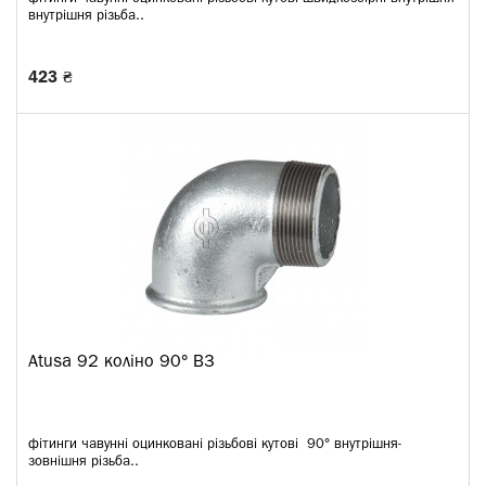
внутрішня різьба..
423 ₴
Atusa 92 коліно 90° В3
фітинги чавунні оцинковані різьбові кутові 90° внутрішня-
зовнішня різьба..