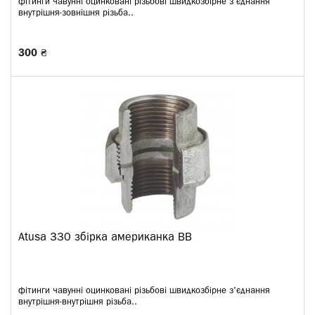
фітинги чавунні оцинковані різьбові швидкозбірне з'єднання
внутрішня-зовнішня різьба..
300 ₴
Atusa 330 збірка американка ВВ
фітинги чавунні оцинковані різьбові швидкозбірне з'єднання
внутрішня-внутрішня різьба..