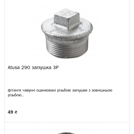
Atusa 290 заглушка ЗР
фітинги чавунні оцинковані різьбові заглушки з зовнішньою
різьбою..
49 ₴