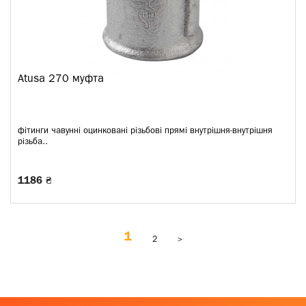
Atusa 270 муфта
фітинги чавунні оцинковані різьбові прямі внутрішня-внутрішня
різьба..
1186 ₴
1
2
>