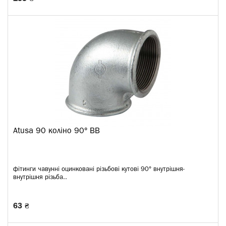
Atusa 90 коліно 90° ВВ
фітинги чавунні оцинковані різьбові кутові 90° внутрішня-
внутрішня різьба..
63 ₴