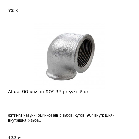
72 ₴
Atusa 90 коліно 90° ВВ редукційне
фітинги чавунні оцинковані різьбові кутові 90° внутрішня-
внутрішня різьба..
133 ₴