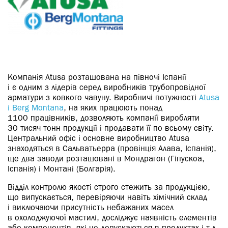
Компанія Atusa розташована на півночі Іспанії
і є одним з лідерів серед виробників трубопровідної
арматури з ковкого чавуну. Виробничі потужності
Atusa
і Berg Montana
, на яких працюють понад
1100 працівників, дозволяють компанії виробляти
30 тисяч тонн продукції і продавати її по всьому світу.
Центральний офіс і основне виробництво Atusa
знаходяться в Сальватьерра (провінція Алава, Іспанія),
ще два заводи розташовані в Мондрагон (Гіпускоа,
Іспанія) і Монтані (Болгарія).
Відділ контролю якості строго стежить за продукцією,
що випускається, перевіряючи навіть хімічний склад
і виключаючи присутність небажаних масел
в охолоджуючої мастилі, досліджує наявність елементів